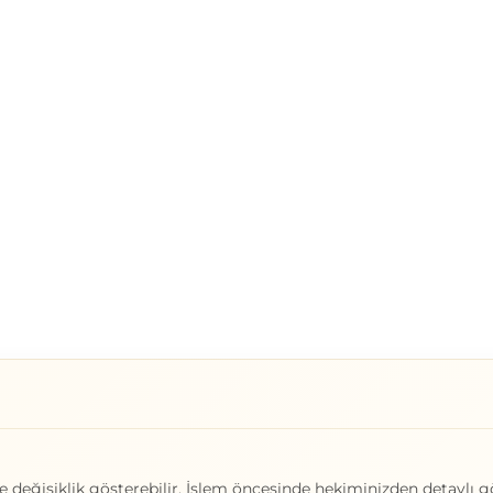
e değişiklik gösterebilir. İşlem öncesinde hekiminizden detaylı g