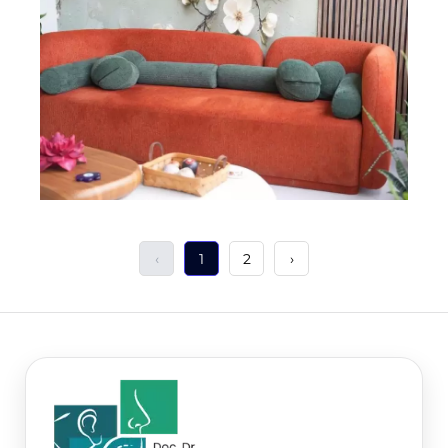
‹
1
2
›
HIZLI ARAMA
Aradığınızı yazın